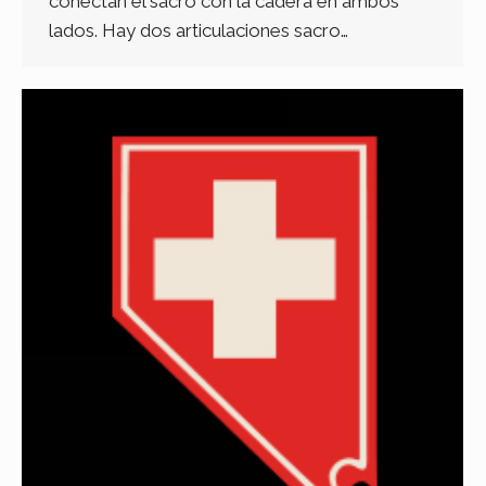
conectan el sacro con la cadera en ambos
lados. Hay dos articulaciones sacro…