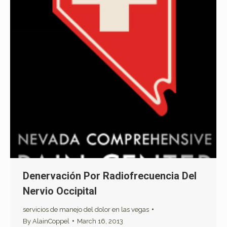
Denervación Por Radiofrecuencia Del
Nervio Occipital
servicios de manejo del dolor en las vegas
By
AlainCoppel
March 16, 2013