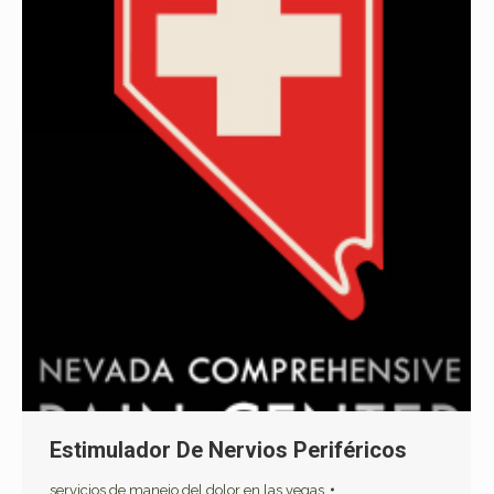
Estimulador De Nervios Periféricos
servicios de manejo del dolor en las vegas