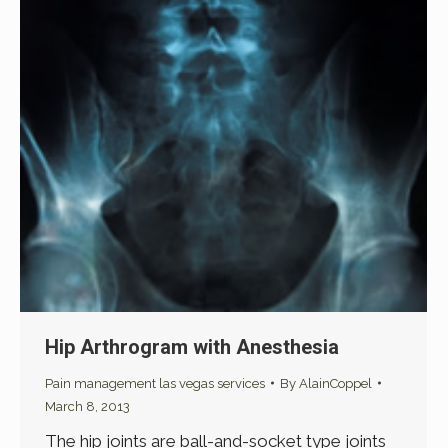
Hip Arthrogram with Anesthesia
Pain management las vegas services
By
AlainCoppel
March 8, 2013
The hip joints are ball-and-socket type joints